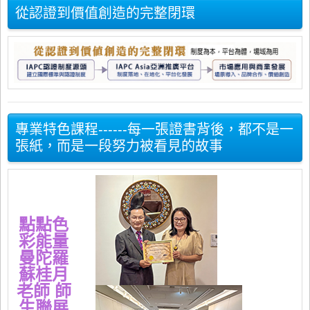
從認證到價值創造的完整閉環
專業特色課程------每一張證書背後，都不是一
張紙，而是一段努力被看見的故事
點點色
彩能量
曼陀羅
蘇桂月
老師 師
生聯展