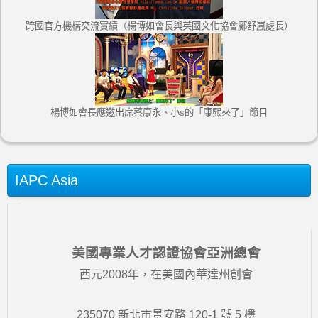
跨國官方機構交流實績（楊博如會長與英國文化協會鄺舒嵐處長）
楊博如會長應邀出席蔡康永、小s的「康熙來了」節目
IAPC Asia
美國專業人才認證協會亞洲總會
西元2008年，在美國內華達州創會
235070 新北市景安路 120-1 號 5 樓