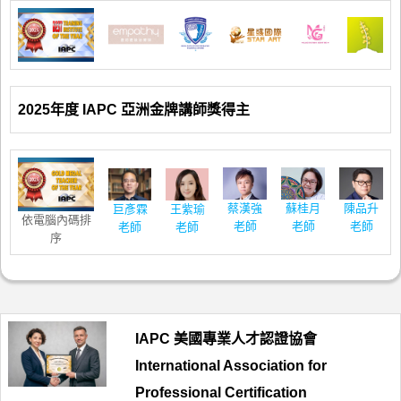
2025年度 IAPC 亞洲金牌講師獎得主
蔡漢強
蘇桂月
陳品升
巨彥霖
王紫瑜
依電腦內碼排
老師
老師
老師
老師
老師
序
IAPC 美國專業人才認證協會
International Association for
Professional Certification